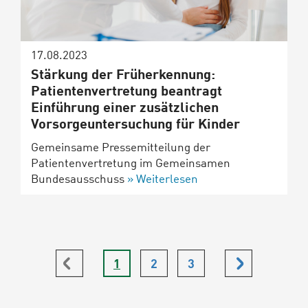
17.08.2023
Stärkung der Früherkennung:
Patientenvertretung beantragt
Einführung einer zusätzlichen
Vorsorgeuntersuchung für Kinder
Gemeinsame Pressemitteilung der
Patientenvertretung im Gemeinsamen
Bundesausschuss
Weiterlesen
Keine
Seite
Sie
Seite
Seite
Weiter
1
2
3
vorherige
befinden
Seite
sich