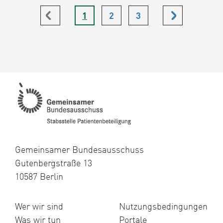
Keine
Seite
Sie
Seite
Seite
Weiter
1
2
3
vorherige
befinden
Seite
sich
vorhanden
hier
Gemeinsamer Bundesausschuss
Gutenbergstraße 13
10587 Berlin
Wer wir sind
Nutzungsbedingungen
Was wir tun
Portale