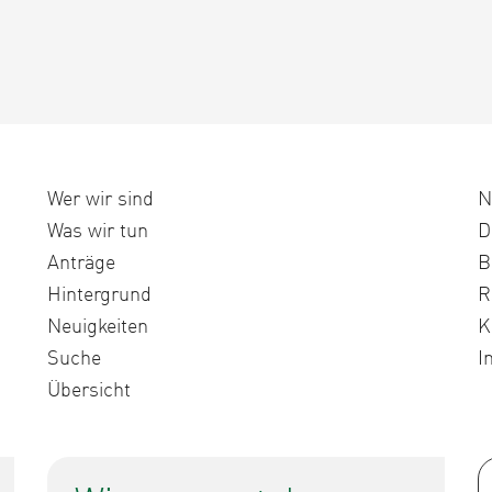
Wer wir sind
N
Was wir tun
D
Anträge
B
Hintergrund
R
Neuigkeiten
K
Suche
I
Übersicht