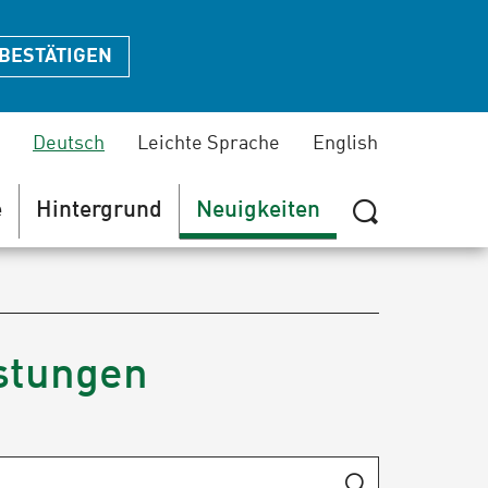
BESTÄTIGEN
Deutsch
Leichte Sprache
English
e
Hintergrund
Neuigkeiten
Suche
zeigen
oder
verbergen
istungen