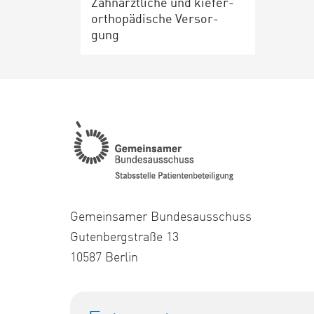
Zahn­ärzt­li­che und kie­fer­
or­tho­pä­di­sche Ver­sor­
gung
Gemeinsamer Bundesausschuss
Gutenbergstraße 13
10587 Berlin