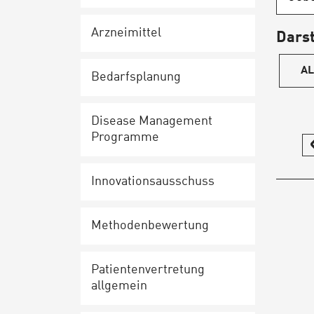
Arz­nei­mit­tel
Darst
AL
Be­darfs­pla­nung
Disease Ma­nage­ment
Programme
I
K
Z
In­no­va­ti­ons­aus­schuss
Me­tho­den­be­wer­tung
Pa­ti­en­ten­ver­tre­tung
allgemein