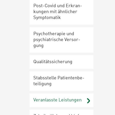
Post-Co­vid und Er­kran­
kun­gen mit ähnlicher
Sym­pto­ma­tik
Psy­cho­the­ra­pie und
psych­ia­tri­sche Ver­sor­
gung
Qua­li­täts­si­che­rung
Stabs­stel­le Pa­ti­en­ten­be­
tei­li­gung
Ver­an­lass­te Leis­tun­gen