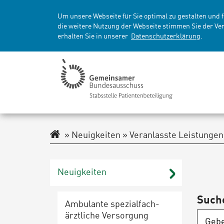
Um unsere Webseite für Sie optimal zu gestalten und 
die weitere Nutzung der Webseite stimmen Sie der Ve
erhalten Sie in unserer
Datenschutzerklärung
.
Navigationspfad
Neuigkeiten
Veranlasste Leistungen
Neu­ig­kei­ten
Such
Ambulante spe­zi­al­fach­
ärzt­li­che Ver­sor­gung