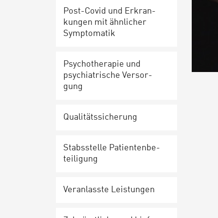
Post-Co­vid und Er­kran­
kun­gen mit ähnlicher
Sym­pto­ma­tik
Psy­cho­the­ra­pie und
psych­ia­tri­sche Ver­sor­
gung
Qua­li­täts­si­che­rung
Stabs­stel­le Pa­ti­en­ten­be­
tei­li­gung
Ver­an­lass­te Leis­tun­gen