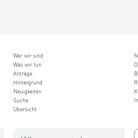
Wer wir sind
N
Was wir tun
D
Anträge
B
Hintergrund
R
Neuigkeiten
K
Suche
I
Übersicht