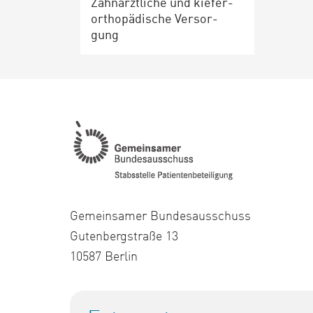
Zahn­ärzt­li­che und kie­fer­
or­tho­pä­di­sche Ver­sor­
gung
Gemeinsamer Bundesausschuss
Gutenbergstraße 13
10587 Berlin