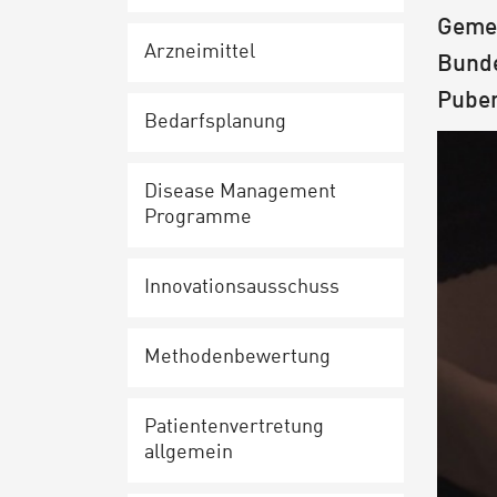
Gemei
Arz­nei­mit­tel
Bunde
Puber
Be­darfs­pla­nung
Disease Ma­nage­ment
Programme
In­no­va­ti­ons­aus­schuss
Me­tho­den­be­wer­tung
Pa­ti­en­ten­ver­tre­tung
allgemein