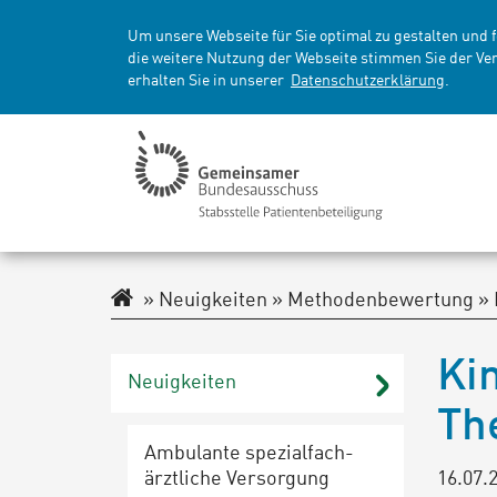
Um unsere Webseite für Sie optimal zu gestalten und 
die weitere Nutzung der Webseite stimmen Sie der Ve
erhalten Sie in unserer
Datenschutzerklärung
.
Navigationspfad
Neuigkeiten
Methodenbewertung
Ki
Neu­ig­kei­ten
Th
Ambulante spe­zi­al­fach­
ärzt­li­che Ver­sor­gung
16.07.