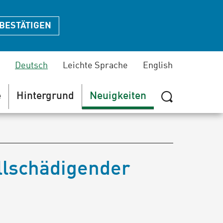
BESTÄTIGEN
Deutsch
Leichte Sprache
English
e
Hintergrund
Neuigkeiten
Suche
zeigen
oder
verbergen
llschädigender