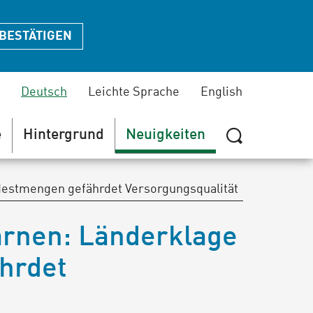
BESTÄTIGEN
Deutsch
Leichte Sprache
English
e
Hintergrund
Neuigkeiten
Suche
zeigen
destmengen gefährdet Versorgungsqualität
oder
verbergen
arnen: Länderklage
hrdet