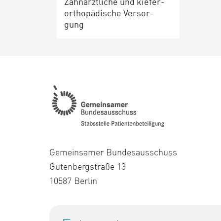
Zahn­ärzt­li­che und kie­fer­
or­tho­pä­di­sche Ver­sor­
gung
Gemeinsamer Bundesausschuss
Gutenbergstraße 13
10587 Berlin