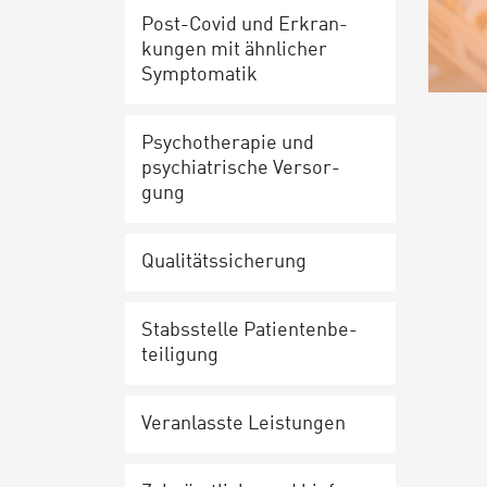
Post-Co­vid und Er­kran­
kun­gen mit ähnlicher
Sym­pto­ma­tik
Psy­cho­the­ra­pie und
psych­ia­tri­sche Ver­sor­
gung
Qua­li­täts­si­che­rung
Stabs­stel­le Pa­ti­en­ten­be­
tei­li­gung
Ver­an­lass­te Leis­tun­gen