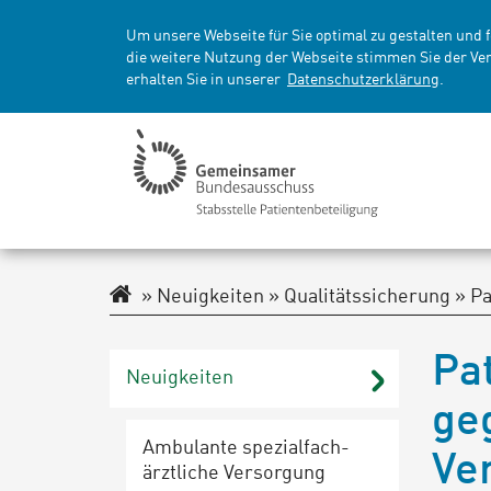
Um unsere Webseite für Sie optimal zu gestalten und 
die weitere Nutzung der Webseite stimmen Sie der Ve
erhalten Sie in unserer
Datenschutzerklärung
.
Navigationspfad
Neuigkeiten
Qualitätssicherung
Pa
Pa
Neu­ig­kei­ten
ge
Ambulante spe­zi­al­fach­
Ve
ärzt­li­che Ver­sor­gung