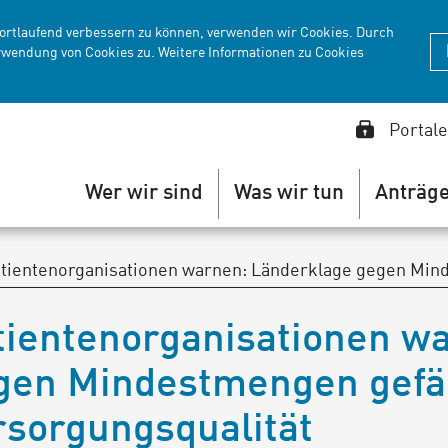
fortlaufend verbessern zu können, verwenden wir Cookies. Durch
rwendung von Cookies zu. Weitere Informationen zu Cookies
Portale
Wer wir sind
Was wir tun
Anträg
tientenorganisationen warnen: Länderklage gegen Min
tientenorganisationen w
gen Mindestmengen gefä
rsorgungsqualität