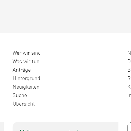
Wer wir sind
N
Was wir tun
D
Anträge
B
Hintergrund
R
Neuigkeiten
K
Suche
I
Übersicht