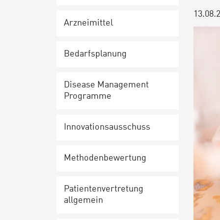
13.08.
Arz­nei­mit­tel
Be­darfs­pla­nung
Disease Ma­nage­ment
Programme
In­no­va­ti­ons­aus­schuss
Me­tho­den­be­wer­tung
Pa­ti­en­ten­ver­tre­tung
allgemein